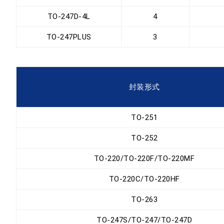
TO-247D-4L
4
TO-247PLUS
3
封装形式
TO-251
TO-252
TO-220/TO-220F/TO-220MF
TO-220C/TO-220HF
TO-263
TO-247S/TO-247/TO-247D